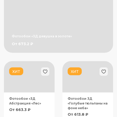
Фотообои «3Д девушка в золоте»
От 673.2 ₽
ХИТ
ХИТ
Фотообои «3Д
Фотообои 3Д
Абстракция «Лес»
«Голубые тюльпаны на
фоне неба»
От 663.3 ₽
От 613.8 ₽