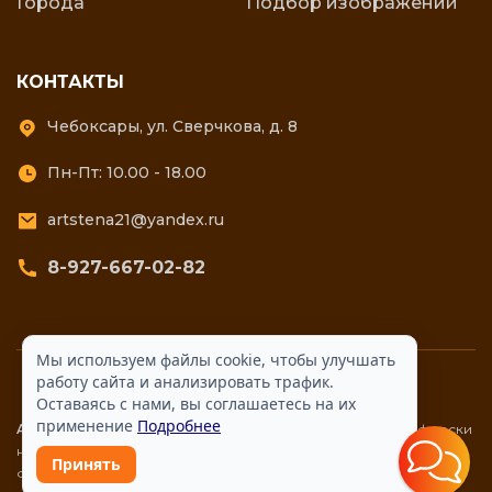
Города
Подбор изображений
КОНТАКТЫ
Чебоксары, ул. Сверчкова, д. 8
Пн-Пт: 10.00 - 18.00
artstena21@yandex.ru
8-927-667-02-82
Мы используем файлы cookie, чтобы улучшать
работу сайта и анализировать трафик.
Оставаясь с нами, вы соглашаетесь на их
применение
Подробнее
ART Стена. Все права защищены ©
Купить Фотообои и фрески
на стену для кухни, спальни, зала с доставкой. Каталог
Принять
фотообоев и фресок. Фотообои в интерьере.